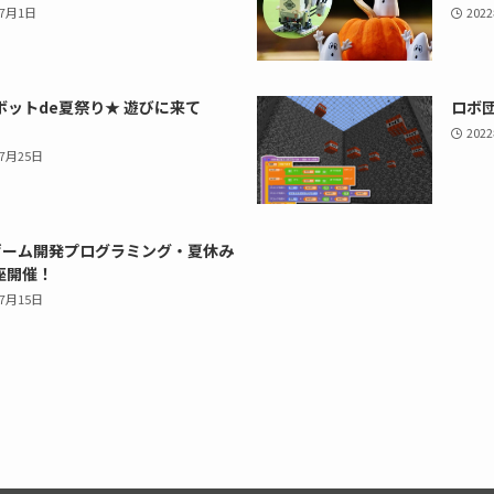
年7月1日
202
ロボットde夏祭り★ 遊びに来て
ロボ団
202
年7月25日
tyゲーム開発プログラミング・夏休み
座開催！
年7月15日