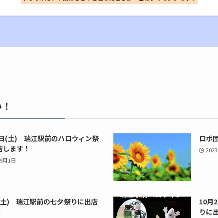
い！
8日(土) 瑞江駅前のハロウィン祭
ロボ団
店します！
202
年9月1日
日(土) 瑞江駅前の七夕祭りに出店
10月
！
りに