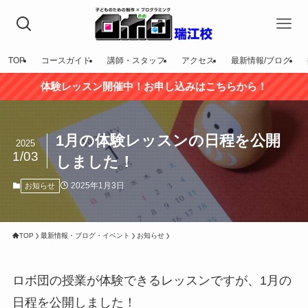
TOP
コースガイド
講師・スタッフ
アクセス
最新情報/ブログ
体験レッスン開催中！お申し込みはこちらから！
1月の体験レッスンの日程を公開
2025
1/03
しました！
2025年1月3日
お知らせ
TOP
最新情報・ブログ・イベント
お知らせ
ロボ団の授業が体験できるレッスンですが、1月の
日程を公開しました！