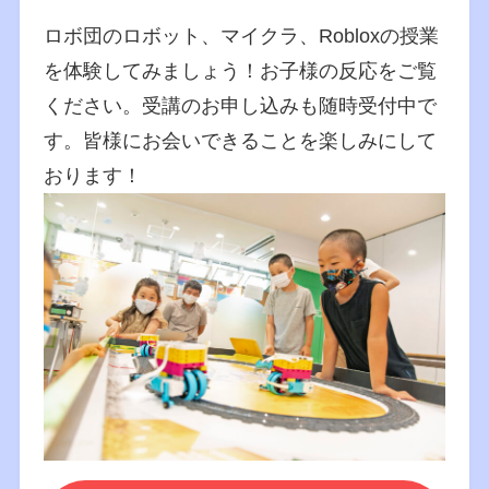
ロボ団のロボット、マイクラ、Robloxの授業
を体験してみましょう！お子様の反応をご覧
ください。受講のお申し込みも随時受付中で
す。皆様にお会いできることを楽しみにして
おります！